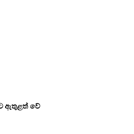
මට ඇතුළත් වේ