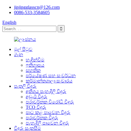
jinjingglasscn@126.com
0086-533-3584605
English
මුල් පිටුව
ගැන
හැඳින්වීම
ඉතිහාසය
සහතික
පර්යේෂණ සහ සංවර්ධන
කර්මාන්තශාලා සංචාරය
පැතලි වීදුරු
අතිශය පැහැදිලි වීදුරු
අඩු-ඊ වීදුරු
පරාවර්තක විරෝධී වීදුරු
TCO වීදුරු
පාට කළ පාවෙන වීදුරු
පරාවර්තක වීදුරු
පැහැදිලි පාවෙන වීදුරු
වීදුරු සැකසීම