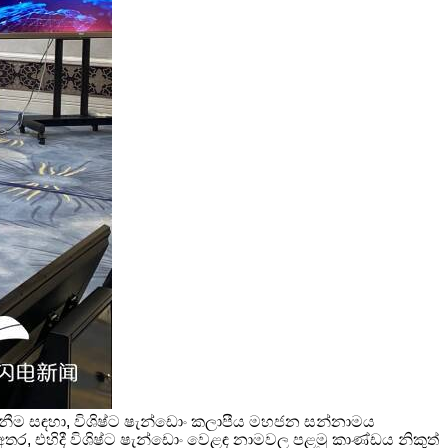
ගැනීම සඳහා, විශිෂ්ට ෂැන්ඩොං කලාපීය මහජන සන්නාමය
ලද අතර, එහිදී විශිෂ්ට ෂැන්ඩොං වෙළඳ නාමවල පළමු කාණ්ඩය නිකුත්