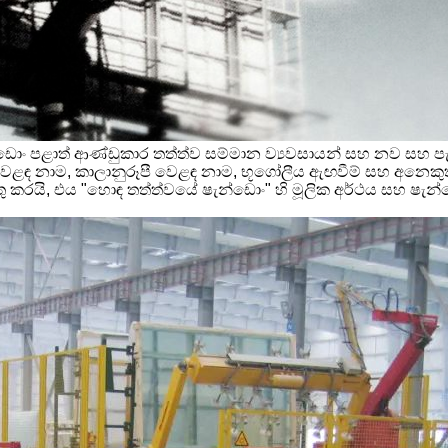
ොං පළාත් ආණ්ඩුකාර තත්ත්ව සම්මාන ව්‍යවසායන් සහ නව සහ පැරණි
න වෙළඳ නාම, කාලානුරූපී වෙළඳ නාම, භූගෝලීය ඇඟවීම් සහ අන
තු කරයි, එය "හොඳ තත්ත්වයේ ෂැන්ඩොං" හි මූලික අර්ථය සහ ෂ