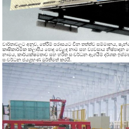
වාර්තාවලට අනුව, තේරීම් පරාසයට චීන තත්ත්ව සම්මානය, ෂැන්ඩ
කෘෂිකාර්මික කලාපීය පොදු වෙළඳ නාම සහ ව්‍යවසාය නිෂ්පාද
නාමය, කාර්යක්ෂමතාව සහ හරිත සංවර්ධන ඇගයීම් දර්ශක ඉස්ම
සංවර්ධන ජයග්‍රහණ මූර්තිමත් කරයි.