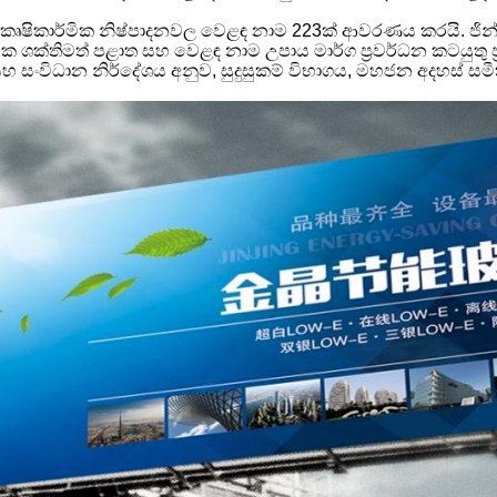
 කෘෂිකාර්මික නිෂ්පාදනවල වෙළඳ නාම 223ක් ආවරණය කරයි. ජින්ජි
ක්තිමත් පළාත සහ වෙළඳ නාම උපාය මාර්ග ප්‍රවර්ධන කටයුතු ප්‍
හ සංවිධාන නිර්දේශය අනුව, සුදුසුකම් විභාගය, මහජන අදහස් සමී