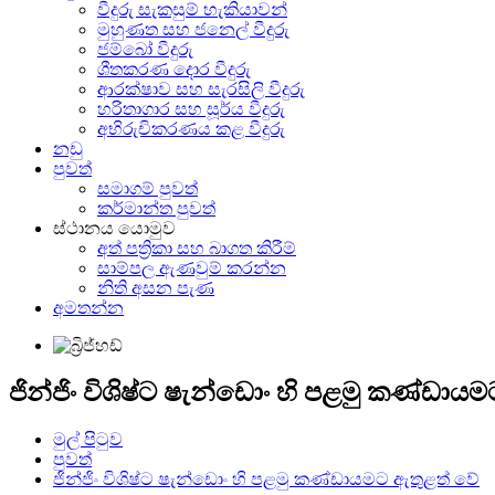
වීදුරු සැකසුම් හැකියාවන්
මුහුණත සහ ජනෙල් වීදුරු
ජම්බෝ වීදුරු
ශීතකරණ දොර වීදුරු
ආරක්ෂාව සහ සැරසිලි වීදුරු
හරිතාගාර සහ සූර්ය වීදුරු
අභිරුචිකරණය කළ වීදුරු
නඩු
පුවත්
සමාගම් පුවත්
කර්මාන්ත පුවත්
ස්ථානය යොමුව
අත් පත්‍රිකා සහ බාගත කිරීම්
සාම්පල ඇණවුම් කරන්න
නිති අසන පැණ
අමතන්න
ජින්ජිං විශිෂ්ට ෂැන්ඩොං හි පළමු කණ්ඩාය
මුල් පිටුව
පුවත්
ජින්ජිං විශිෂ්ට ෂැන්ඩොං හි පළමු කණ්ඩායමට ඇතුළත් වේ