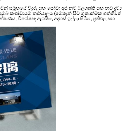
න් සමූහයේ වීදුරු සහ සෝඩා අළු නව බලශක්ති සහ නව ද්‍රව්‍ය
රමුඛ කණ්ඩායම් කාර්යාලය (මෙතැන් සිට ගුණාත්මක ශක්තිමත්
ක්ෂණය, විශේෂඥ ඇගයීම, අදහස් ඉල්ලා සිටීම, ප්‍රතිඵල සහ