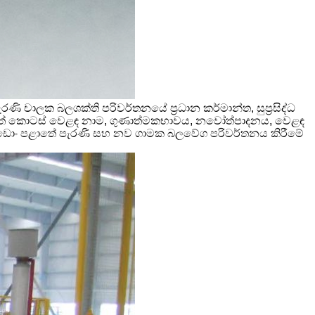
 චාලක බලශක්ති පරිවර්තනයේ ප්‍රධාන කර්මාන්ත, සුප්‍රසිද්ධ
ෙකුත් කොටස් වෙළඳ නාම, ගුණාත්මකභාවය, නවෝත්පාදනය, වෙළඳ
ැන්ඩොං පළාතේ පැරණි සහ නව ගාමක බලවේග පරිවර්තනය කිරීමේ