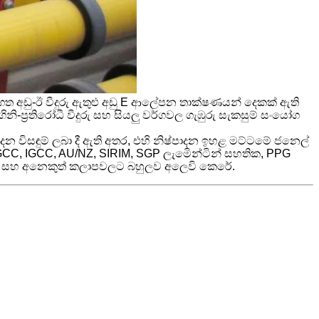
 මාර්ගගත අඩු-ඊ වීදුරු ඇතුළු අඩු E ආලේපන තාක්ෂණයන් දෙකක් ඇති
 ගිනි-ප්‍රතිරෝධී වීදුරු සහ සියලු වර්ගවල ගැඹුරු සැකසුම් සංයෝග
ාදන විසඳුම් ලබා දී ඇති අතර, එහි නිෂ්පාදන ඉහළ මට්ටමේ ජනෙල්
, SGCC, IGCC, AU/NZ, SIRIM, SGP ලැමිෙන්ටින් සහතික, PPG
රදිග සහ අනෙකුත් කලාපවලට බහුලව අලෙවි කෙරේ.