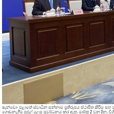
ෂැන්ඩොං පළාතේ ස්වාධීන සන්නාම ප්‍රතිරූපය ස්ථාපිත කිරීම 
ගොඩනැගීම පුළුල් ලෙස ප්‍රවර්ධනය කර ඇත. මාර්තු 2 වන දින, විශි