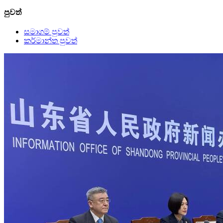
පුවත්
සමාගම් පුවත්
කර්මාන්ත පුවත්