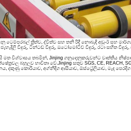
න් යනු ටෙම්පරබල් ත්‍රිත්ව, ද්විත්ව සහ තනි රිදී නොබැඳි අඩු-ඊ සහ
දිලි වීදුරු, ටින්ටඩ් වීදුරු, ඔටෝමෝටිව් වීදුරු, රටා සහිත වීදුරු,
ි මත විශ්වාසය තබමින්, Jinjing ගනුදෙනුකරුවන්ට වෘත්තීය නිෂ්ප
නත් ක්ෂේත්‍රවල බහුලව භාවිතා වේ.Jinjing සතුව SGS, CE, REACH
, දකුණු කොරියාව, අග්නිදිග ආසියාව, ඕස්ට්‍රේලියාව, මැද පෙ