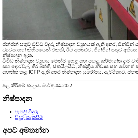
ජින්ජින් සතුව විවිධ වීදුරු නිෂ්පාදන ව්‍යුහයක් ඇති අතර, ජින්ජි
ව්‍යවසායන් කිහිපයෙන් එකකි; ඊට අමතරව, ජින්ජින් සතුව අතිශය පැහැ
නිෂ්පාදන ඇත.
විවිධ නිෂ්පාදන ව්‍යුහය මෙන්ම ඉහළ සහ පහළ කර්මාන්ත දාම වාස
සහ දොරවල්, තිර බිත්ති, ස්කයිලයිට්, නිෂ්ක්‍රීය නිවාස සහ වෙ
සහතික කළ ICFP ඇති අතර නිෂ්පාදන යුරෝපය, ඇමරිකාව, ජපානය
පළ කිරීමේ කාලය: මාර්තු-04-2022
නිෂ්පාදන
පැතලි වීදුරු
වීදුරු සැකසීම
අපව අමතන්න