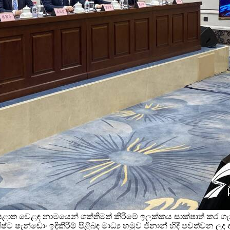
සහ පළාත වෙළඳ නාමයෙන් ශක්තිමත් කිරීමේ ඉලක්කය සාක්ෂාත් කර 
ෂ්ට ෂැන්ඩොං ඉදිකිරීම් පිළිබඳ මාධ්‍ය හමුව ජිනාන් හිදී පවත්වන 