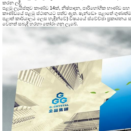
කරන ලදී.
පළමු ලැයිස්තුව කාණ්ඩ 14ක්, නිෂ්පාදන, පාරිභෝගික භාණ්ඩ සහ
කාණ්ඩයේ පළමු ස්ථානයට පත්ව ඇත. ෂැන්ඩොං පළාතේ ගුණාත්මක ශ
පළාත් කාර්යාලය ලෙස හැඳින්වේ) විෂයයේ ස්වේච්ඡා ප්‍රකාශනය ස
වෙනත් සබැඳි හරහා තෝරා ගනු ලැබේ.